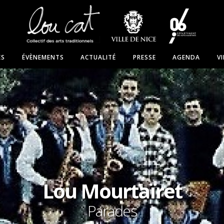
ES
ÉVÈNEMENTS
ACTUALITÉ
PRESSE
AGENDA
V
Lou Mourtaïret
Parades