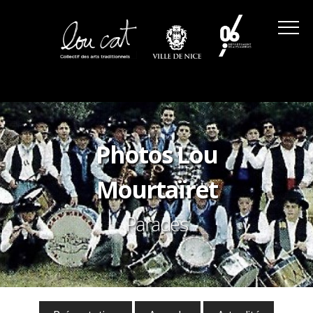
Photos Lou
Mourtaïret
Parades